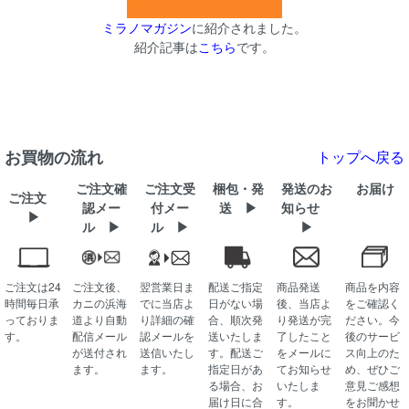
ミラノマガジン
に紹介されました。
紹介記事は
こちら
です。
お買物の流れ
トップへ戻る
ご注文確
ご注文受
梱包・発
発送のお
お届け
ご注文
認メー
付メー
送 ▶
知らせ
▶
ル ▶
ル ▶
▶
ご注文は24
ご注文後、
翌営業日ま
配送ご指定
商品発送
商品を内容
時間毎日承
カニの浜海
でに当店よ
日がない場
後、当店よ
をご確認く
っておりま
道より自動
り詳細の確
合、順次発
り発送が完
ださい。今
す。
配信メール
認メールを
送いたしま
了したこと
後のサービ
が送付され
送信いたし
す。配送ご
をメールに
ス向上のた
ます。
ます。
指定日があ
てお知らせ
め、ぜひご
る場合、お
いたしま
意見ご感想
届け日に合
す。
をお聞かせ