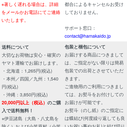
※著しく遅れる場合は、詳細
都合によるキャンセルお受け
をメールかお電話にてご連絡
しておりません。
いたします。
サポート窓口：
contact@hamakaido.jp
包装と梱包について
送料について
お届けする商品につきまして
大切なお荷物は安心・確実の
は、ご指定がない限りは簡易
ヤマト運輸でお届けします。
包装での出荷とさせていただ
・北海道：1,265円(税込)
きます。
・本州／四国／九州：1,540
ご進物用のご利用につきまし
円(税込)
ては、お熨斗をお付けしての
・沖縄：3,850円(税込)
お届けが可能です。
20,000円以上（税込）
のご購
お熨斗（のし紙）のご指定に
入で送料無料！
は蝶結び(何度繰り返しても良
※伊豆諸島（大島・八丈島を
いお祝い事やお礼)と結び切り
除く）および小笠原村（小笠