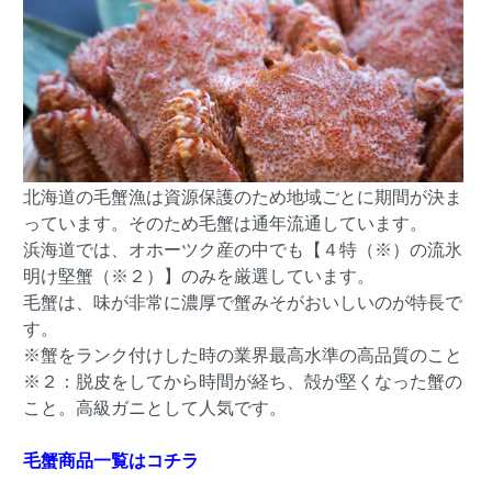
北海道の毛蟹漁は資源保護のため地域ごとに期間が決ま
っています。そのため毛蟹は通年流通しています。
浜海道では、オホーツク産の中でも【４特（※）の流氷
明け堅蟹（※２）】のみを厳選しています。
毛蟹は、味が非常に濃厚で蟹みそがおいしいのが特長で
す。
※蟹をランク付けした時の業界最高水準の高品質のこと
※２：脱皮をしてから時間が経ち、殻が堅くなった蟹の
こと。高級ガニとして人気です。
毛蟹商品一覧はコチラ