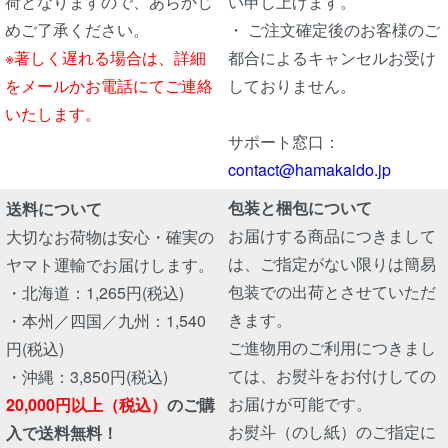
荷となりますので、あらかじ
い申し上げます。
めご了承ください。
・ ご注文確定後のお客様のご
※著しく遅れる場合は、詳細
都合によるキャンセルお受け
をメールかお電話にてご連絡
しておりません。
いたします。
サポート窓口：
contact@hamakaido.jp
包装と梱包について
送料について
お届けする商品につきまして
大切なお荷物は安心・確実の
は、ご指定がない限りは簡易
ヤマト運輸でお届けします。
包装での出荷とさせていただ
・北海道：1,265円(税込)
きます。
・本州／四国／九州：1,540
ご進物用のご利用につきまし
円(税込)
ては、お熨斗をお付けしての
・沖縄：3,850円(税込)
お届けが可能です。
20,000円以上（税込）
のご購
お熨斗（のし紙）のご指定に
入で送料無料！