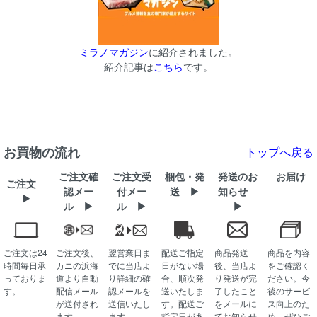
ミラノマガジン
に紹介されました。
紹介記事は
こちら
です。
お買物の流れ
トップへ戻る
ご注文確
ご注文受
梱包・発
発送のお
お届け
ご注文
認メー
付メー
送 ▶
知らせ
▶
ル ▶
ル ▶
▶
ご注文は24
ご注文後、
翌営業日ま
配送ご指定
商品発送
商品を内容
時間毎日承
カニの浜海
でに当店よ
日がない場
後、当店よ
をご確認く
っておりま
道より自動
り詳細の確
合、順次発
り発送が完
ださい。今
す。
配信メール
認メールを
送いたしま
了したこと
後のサービ
が送付され
送信いたし
す。配送ご
をメールに
ス向上のた
ます。
ます。
指定日があ
てお知らせ
め、ぜひご