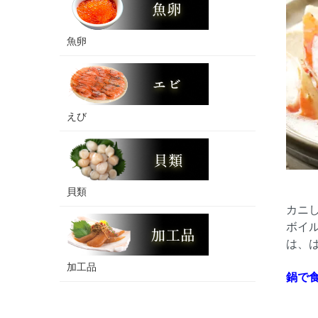
魚卵
えび
貝類
カニ
ボイ
は、
加工品
鍋で