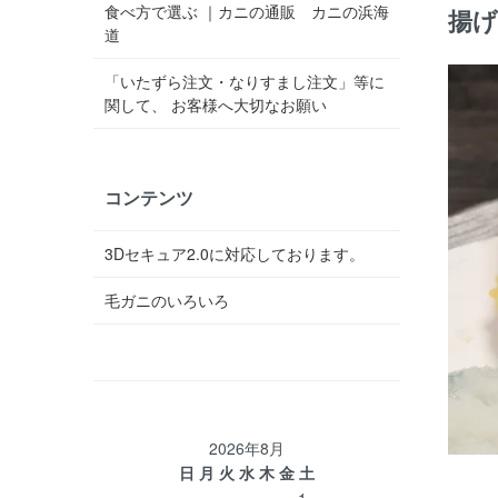
食べ方で選ぶ ｜カニの通販 カニの浜海
揚
道
「いたずら注文・なりすまし注文」等に
関して、 お客様へ大切なお願い
コンテンツ
3Dセキュア2.0に対応しております。
毛ガニのいろいろ
2026年8月
日
月
火
水
木
金
土
1