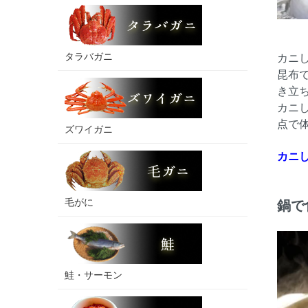
タラバガニ
カニ
昆布
き立
カニ
点で
ズワイガニ
カニ
毛がに
鍋で
鮭・サーモン