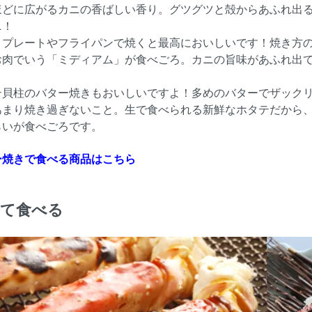
ほどに広がるカニの香ばしい香り。グツグツと殻からあふれ出
ニ！
トプレートやフライパンで焼くと最高においしいです！焼き方
お肉でいう「ミディアム」が食べごろ。カニの旨味があふれ出
テ貝柱のバター焼きもおいしいですよ！多めのバターでザック
あまり焼き過ぎないこと。生で食べられる新鮮なホタテだから
らいが食べごろです。
ー焼きで食べる商品はこちら
いて食べる