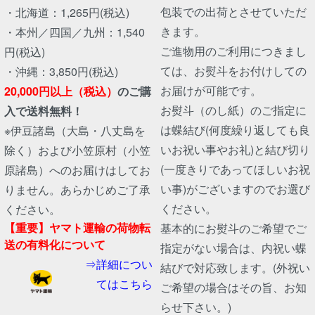
包装での出荷とさせていただ
・北海道：1,265円(税込)
きます。
・本州／四国／九州：1,540
ご進物用のご利用につきまし
円(税込)
ては、お熨斗をお付けしての
・沖縄：3,850円(税込)
お届けが可能です。
20,000円以上（税込）
のご購
お熨斗（のし紙）のご指定に
入で送料無料！
は蝶結び(何度繰り返しても良
※伊豆諸島（大島・八丈島を
いお祝い事やお礼)と結び切り
除く）および小笠原村（小笠
(一度きりであってほしいお祝
原諸島）へのお届けはしてお
い事)がございますのでお選び
りません。あらかじめご了承
ください。
ください。
【重要】ヤマト運輸の荷物転
基本的にお熨斗のご希望でご
送の有料化について
指定がない場合は、内祝い蝶
⇒詳細につい
結びで対応致します。(外祝い
てはこちら
ご希望の場合はその旨、お知
らせ下さい。)