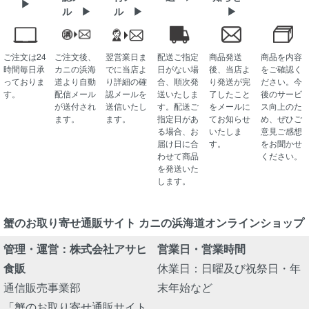
▶
ル ▶
ル ▶
▶
ご注文は24
ご注文後、
翌営業日ま
配送ご指定
商品発送
商品を内容
時間毎日承
カニの浜海
でに当店よ
日がない場
後、当店よ
をご確認く
っておりま
道より自動
り詳細の確
合、順次発
り発送が完
ださい。今
す。
配信メール
認メールを
送いたしま
了したこと
後のサービ
が送付され
送信いたし
す。配送ご
をメールに
ス向上のた
ます。
ます。
指定日があ
てお知らせ
め、ぜひご
る場合、お
いたしま
意見ご感想
届け日に合
す。
をお聞かせ
わせて商品
ください。
を発送いた
します。
蟹のお取り寄せ通販サイト カニの浜海道オンラインショップ
管理・運営：株式会社アサヒ
営業日・営業時間
食販
休業日：日曜及び祝祭日・年
通信販売事業部
末年始など
「蟹のお取り寄せ通販サイト