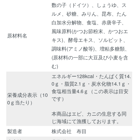
数の子（ドイツ）、しょうゆ、ス
ルメ、砂糖、みりん、昆布、たん
白加水分解物、食塩、赤唐辛子、
風味原料(かつお節粉末、かつおエ
原材料名
キス)、酵母エキス、ソルビット、
調味料(アミノ酸等)、増粘多糖類、
(原材料の一部に大豆及び小麦を含
む)
エネルギー128kcal・たんぱく質14.
0ｇ・脂質2.1ｇ・炭水化物14.1ｇ・
食塩相当量4.6ｇ（この表示は目安
栄養成分表示（10
です）
0ｇ当たり）
本商品はエビ、カニの生息する同
じ海域にて漁獲しております。
製造者
株式会社 布目