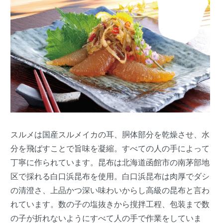
スルメは国産スルメイカの耳、胴体部分を乾燥させ、水
分を飛ばすことで旨味を凝縮。すべての人の手によって
丁寧に作られています。昆布は北海道函館市の南茅部地
区で採れる白口浜昆布を使用。白口浜昆布は肉厚でダシ
の清澄さ、上品かつ深い味わいからし高級の昆布と言わ
れています。数の子の塩抜きから撹拌工程、包装まで数
の子が折れないようにすべて人の手で作業をしていま