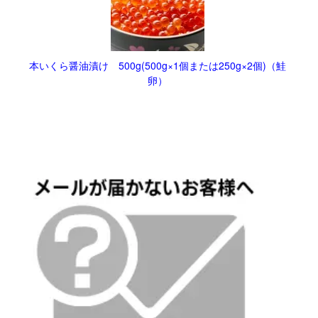
本いくら醤油漬け 500g(500g×1個または250g×2個)（鮭
卵）