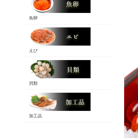
魚卵
えび
貝類
加工品