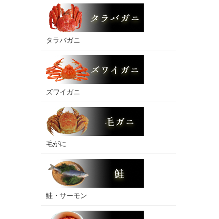
タラバガニ
ズワイガニ
毛がに
鮭・サーモン