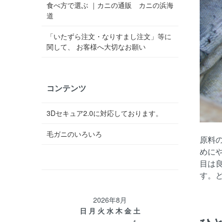
食べ方で選ぶ ｜カニの通販 カニの浜海
道
「いたずら注文・なりすまし注文」等に
関して、 お客様へ大切なお願い
コンテンツ
3Dセキュア2.0に対応しております。
毛ガニのいろいろ
原料
めに
目は
す。
2026年8月
日
月
火
水
木
金
土
1