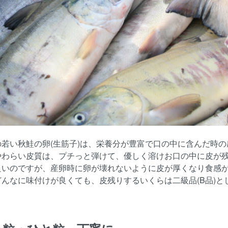
の若い秋鮭の卵(生筋子)は、栄養分が豊富で口の中に含んだ時
やわらい皮質は、プチっと弾けて、優しく溶けお口の中に皮が残
良いのですが、産卵時に卵が壊れないように皮が厚くなり食感
どんなに味付けが良くても、皮残りするいくらは二級品(B品)と